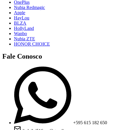
OnePlus
Nubia Redmagic
Apple
HayLou
BLZA
HollyLand
Wanbo
Nubia ZTE
HONOR CHOICE
Fale Conosco
+595 615 182 650