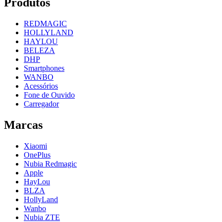
Produtos
REDMAGIC
HOLLYLAND
HAYLOU
BELEZA
DHP
Smartphones
WANBO
Acessórios
Fone de Ouvido
Carregador
Marcas
Xiaomi
OnePlus
Nubia Redmagic
Apple
HayLou
BLZA
HollyLand
Wanbo
Nubia ZTE