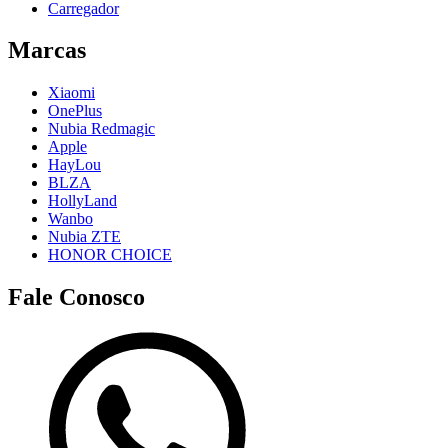
Carregador
Marcas
Xiaomi
OnePlus
Nubia Redmagic
Apple
HayLou
BLZA
HollyLand
Wanbo
Nubia ZTE
HONOR CHOICE
Fale Conosco