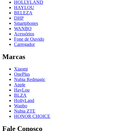
HOLLYLAND
HAYLOU
BELEZA
DHP
Smartphones
WANBO
Acessórios
Fone de Ouvido
Carregador
Marcas
Xiaomi
OnePlus
Nubia Redmagic
Apple
HayLou
BLZA
HollyLand
Wanbo
Nubia ZTE
HONOR CHOICE
Fale Conosco